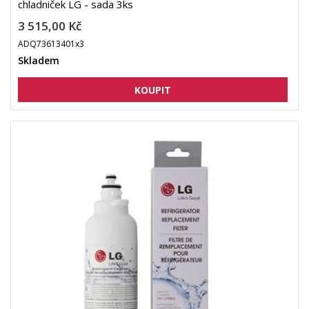
chladniček LG - sada 3ks
3 515,00 Kč
ADQ73613401x3
Skladem