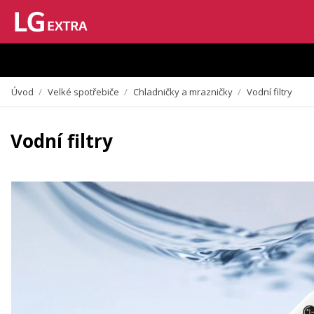
Vzhledem k aktuální situaci se může dodání dílů, které nejsou skladem,
zpozdit. Děkujeme za pochopení.
Úvod
/
Velké spotřebiče
/
Chladničky a mrazničky
/
Vodní filtry
Vodní filtry