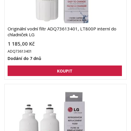
Originální vodní filtr ADQ73613401, LT800P interní do
chladniček LG
1 185,00 Kč
ADQ73613401
Dodání do 7 dnů