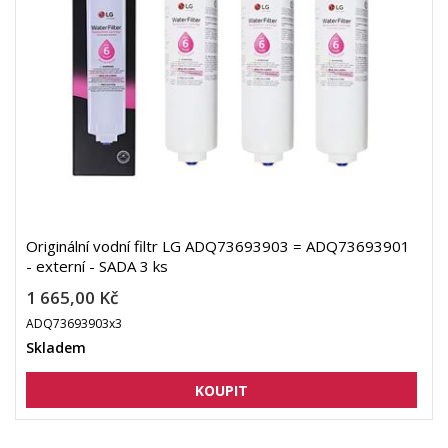
Originální vodní filtr LG ADQ73693903 = ADQ73693901
- externí - SADA 3 ks
1 665,00 Kč
ADQ73693903x3
Skladem