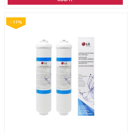
- 11%