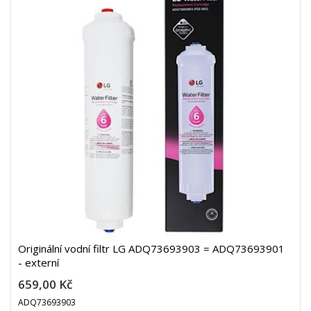
Originální vodní filtr LG ADQ73693903 = ADQ73693901
- externí
659,00 Kč
ADQ73693903