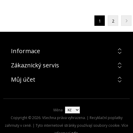
1
2
Informace
Zákaznický servis
Můj účet
Měna
Copyright © 2026. Všechna práva vyhrazena. | Recyklační poplatky
zahrnuty v ceně. | Tyto internetové stránky používají soubory cookie. Více