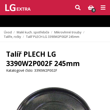
Vzhledem k aktuální situaci se může dodání dílů, které nejsou skladem,
zpozdit. Děkujeme za pochopení.
0
Úvod
/
Malé kuch. spotřebiče
/
Mikrovlnné trouby
/
Talíře, rošty
/
Talíř PLECH LG 3390W2P002F 245mm
Talíř PLECH LG
3390W2P002F 245mm
Katalogové číslo:
3390W2P002F