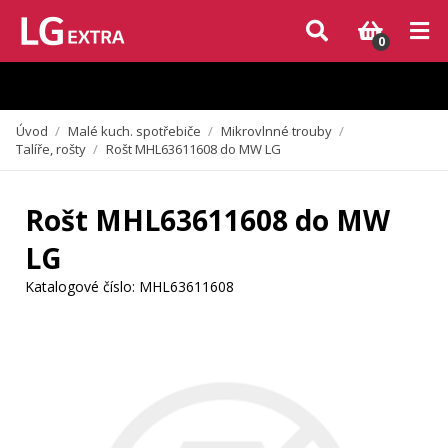
Vzhledem k aktuální situaci se může dodání dílů, které nejsou skladem,
zpozdit. Děkujeme za pochopení.
0
Úvod
/
Malé kuch. spotřebiče
/
Mikrovlnné trouby
/
Talíře, rošty
/
Rošt MHL63611608 do MW LG
Rošt MHL63611608 do MW
LG
Katalogové číslo:
MHL63611608