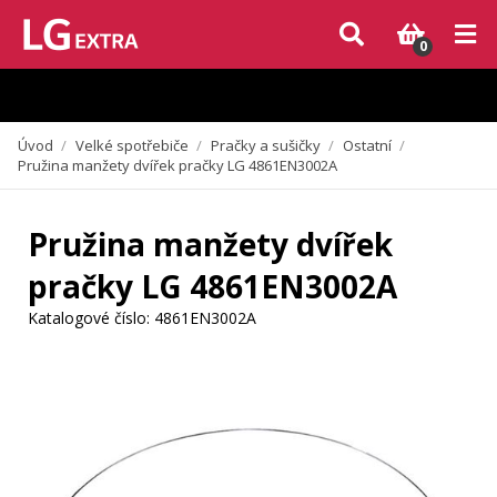
Vzhledem k aktuální situaci se může dodání dílů, které nejsou skladem,
zpozdit. Děkujeme za pochopení.
0
Úvod
/
Velké spotřebiče
/
Pračky a sušičky
/
Ostatní
/
Pružina manžety dvířek pračky LG 4861EN3002A
Pružina manžety dvířek
pračky LG 4861EN3002A
Katalogové číslo:
4861EN3002A