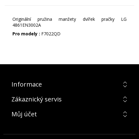
Originální pružina manžety dvířek pračky LG
4861EN3002A
Pro modely :
F7022QD
Informace
Zákaznický servis
Můj účet