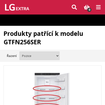
Vzhledem k aktuální situaci se může dodání dílů, které nejsou skladem,
zpozdit. Děkujeme za pochopení.
0
Produkty patřící k modelu
GTFN256SER
Řazení