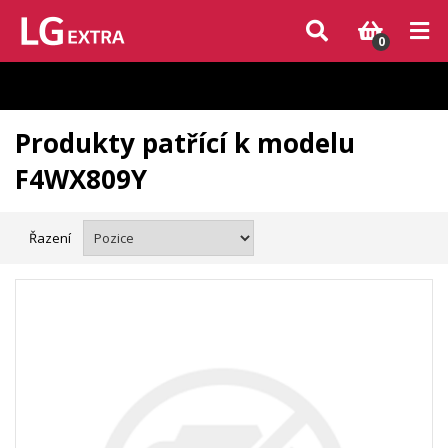
Vzhledem k aktuální situaci se může dodání dílů, které nejsou skladem,
zpozdit. Děkujeme za pochopení.
0
Produkty patřící k modelu
F4WX809Y
Řazení