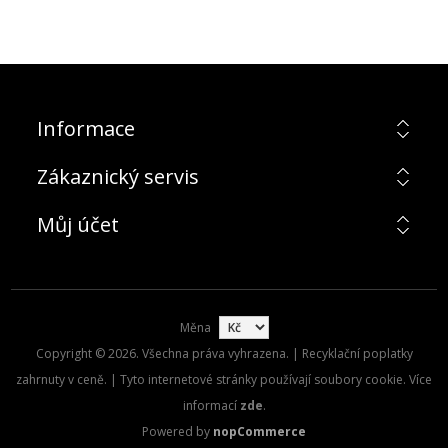
Informace
Zákaznický servis
Můj účet
Měna
Copyright © 2026. Všechna práva vyhrazena. | Recyklační poplatky
zahrnuty v ceně. | Tyto internetové stránky používají soubory cookie. Více
informací
zde
.
Powered by
nopCommerce