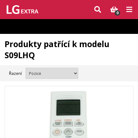
Vzhledem k aktuální situaci se může dodání dílů, které nejsou skladem,
zpozdit. Děkujeme za pochopení.
0
Produkty patřící k modelu
S09LHQ
Řazení