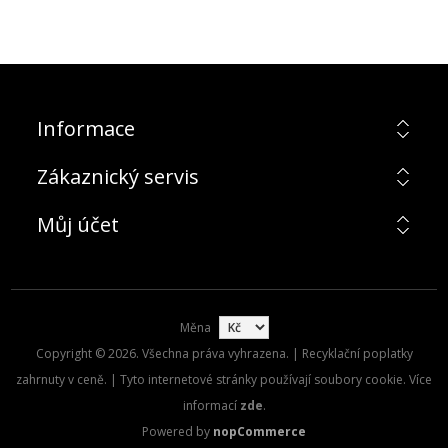
Informace
Zákaznický servis
Můj účet
Měna
Copyright © 2026. Všechna práva vyhrazena. | Recyklační poplatky
zahrnuty v ceně. | Tyto internetové stránky používají soubory cookie. Více
informací
zde
.
Powered by
nopCommerce