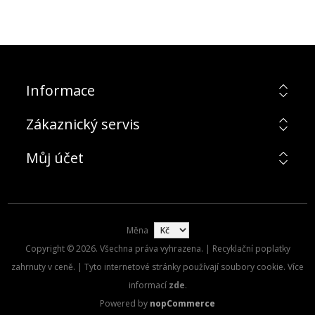
Informace
Zákaznický servis
Můj účet
Měna
Copyright © 2026. Všechna práva vyhrazena. | Recyklační poplatky
zahrnuty v ceně. | Tyto internetové stránky používají soubory cookie. Více
informací
zde
.
Powered by
nopCommerce