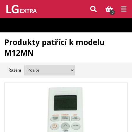
Vzhledem k aktuální situaci se může dodání dílů, které nejsou skladem,
zpozdit. Děkujeme za pochopení.
0
Produkty patřící k modelu
M12MN
Řazení