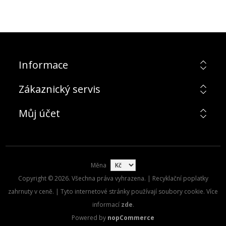
Informace
Zákaznický servis
Můj účet
Měna
Copyright © 2026. Všechna práva vyhrazena. | Recyklační poplatky
zahrnuty v ceně. | Tyto internetové stránky používají soubory cookie. Více
informací
zde
.
Powered by
nopCommerce