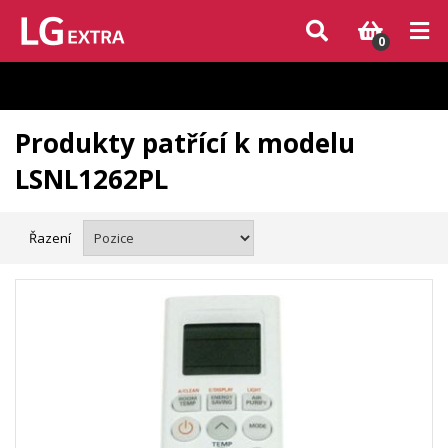
Vzhledem k aktuální situaci se může dodání dílů, které nejsou skladem,
zpozdit. Děkujeme za pochopení.
0
Produkty patřící k modelu
LSNL1262PL
Řazení