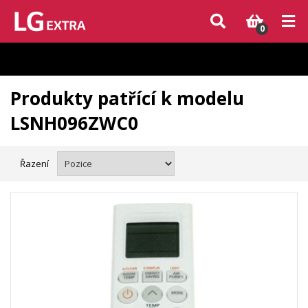
Vzhledem k aktuální situaci se může dodání dílů, které nejsou skladem,
zpozdit. Děkujeme za pochopení.
0
Produkty patřící k modelu
LSNH096ZWC0
Řazení