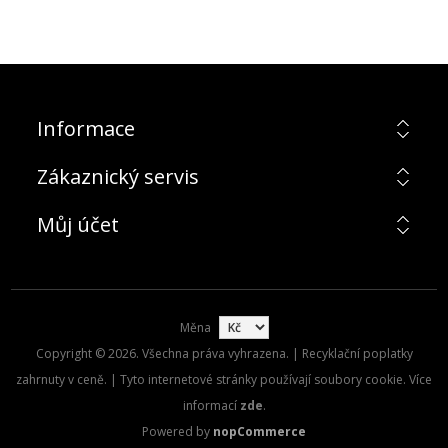
Informace
Zákaznický servis
Můj účet
Měna
Copyright © 2026. Všechna práva vyhrazena. | Recyklační poplatky
zahrnuty v ceně. | Tyto internetové stránky používají soubory cookie. Více
informací
zde
.
Powered by
nopCommerce