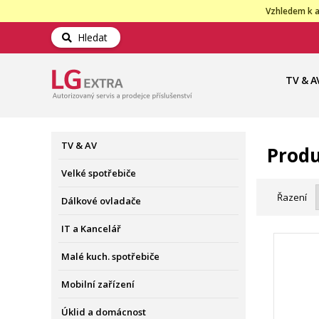
Vzhledem k a
Hledat
TV & A
TV & AV
Produ
Velké spotřebiče
Řazení
Dálkové ovladače
IT a Kancelář
Malé kuch. spotřebiče
Mobilní zařízení
Úklid a domácnost