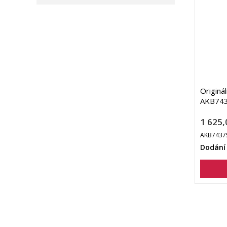
Originá
AKB7437
1 625,
AKB7437
Dodání