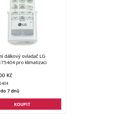
lní dálkový ovladač LG
5404 pro klimatizaci
00 Kč
5404
 do 7 dnů