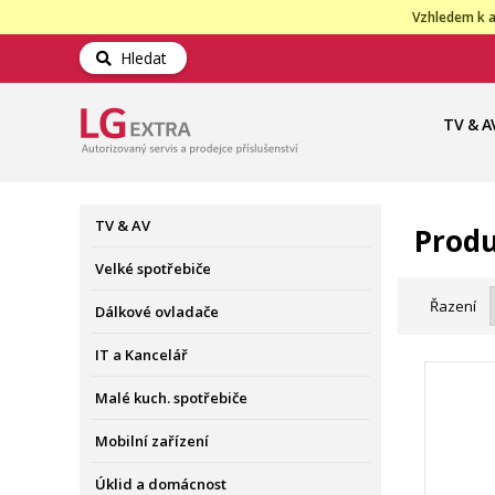
Vzhledem k a
Hledat
TV & A
TV & AV
Produ
Velké spotřebiče
Řazení
Dálkové ovladače
IT a Kancelář
Malé kuch. spotřebiče
Mobilní zařízení
Úklid a domácnost