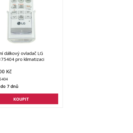
lní dálkový ovladač LG
5404 pro klimatizaci
00 Kč
5404
 do 7 dnů