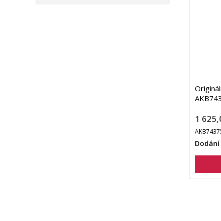
Originá
AKB7437
1 625,
AKB7437
Dodání