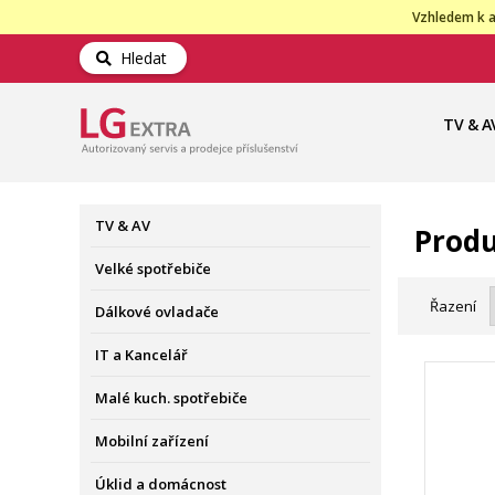
Vzhledem k a
Hledat
TV & A
TV & AV
Produ
Velké spotřebiče
Řazení
Dálkové ovladače
IT a Kancelář
Malé kuch. spotřebiče
Mobilní zařízení
Úklid a domácnost