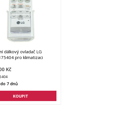
lní dálkový ovladač LG
5404 pro klimatizaci
00 Kč
5404
 do 7 dnů