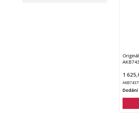
Originá
AKB7437
1 625,
AKB7437
Dodání