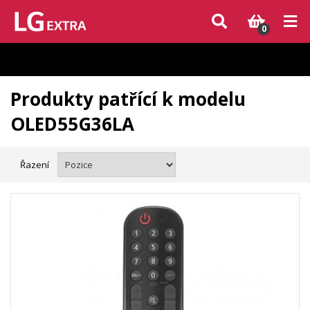
Vzhledem k aktuální situaci se může dodání dílů, které nejsou skladem,
zpozdit. Děkujeme za pochopení.
0
Produkty patřící k modelu
OLED55G36LA
Řazení