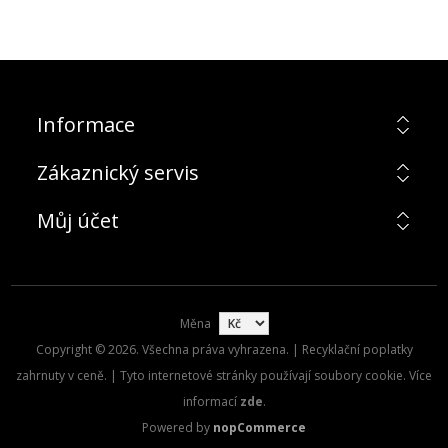
Informace
Zákaznický servis
Můj účet
Měna
Copyright © 2026. Všechna práva vyhrazena. | Recyklační poplatky
zahrnuty v ceně. | Tyto internetové stránky používají soubory cookie. Více
informací
zde
.
Powered by
nopCommerce