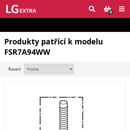
Vzhledem k aktuální situaci se může dodání dílů, které nejsou skladem,
zpozdit. Děkujeme za pochopení.
0
Produkty patřící k modelu
FSR7A94WW
Řazení