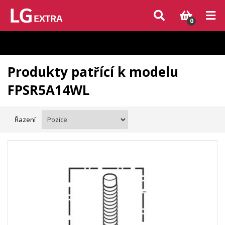
Vzhledem k aktuální situaci se může dodání dílů, které nejsou skladem,
zpozdit. Děkujeme za pochopení.
0
Produkty patřící k modelu
FPSR5A14WL
Řazení