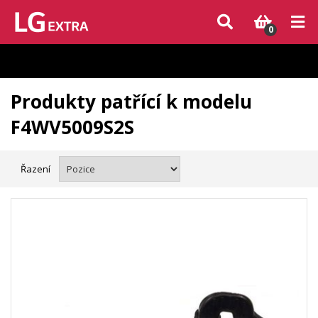
Vzhledem k aktuální situaci se může dodání dílů, které nejsou skladem,
zpozdit. Děkujeme za pochopení.
0
Produkty patřící k modelu
F4WV5009S2S
Řazení