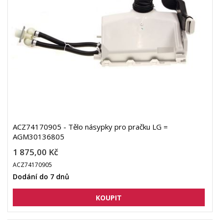
ACZ74170905 - Tělo násypky pro pračku LG =
AGM30136805
1 875,00 Kč
ACZ74170905
Dodání do 7 dnů