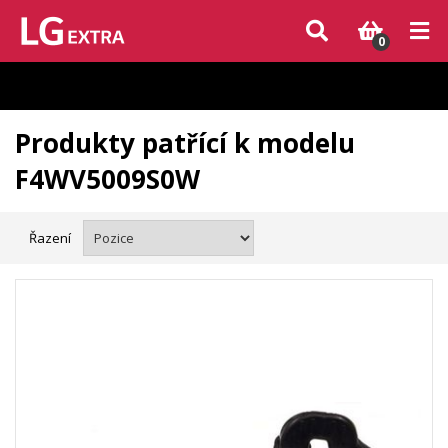
Vzhledem k aktuální situaci se může dodání dílů, které nejsou skladem,
zpozdit. Děkujeme za pochopení.
0
Produkty patřící k modelu
F4WV5009S0W
Řazení