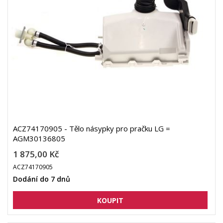
ACZ74170905 - Tělo násypky pro pračku LG =
AGM30136805
1 875,00 Kč
ACZ74170905
Dodání do 7 dnů