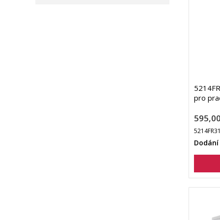
5214FR3
pro pra
595,00
5214FR3
Dodání