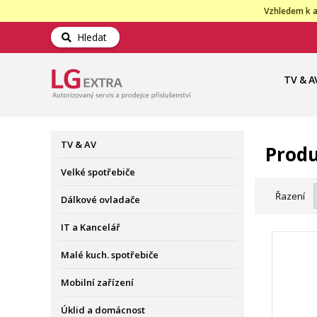
Vzhledem k a
Hledat
TV & A
TV & AV
Produ
Velké spotřebiče
Řazení
Dálkové ovladače
IT a Kancelář
Malé kuch. spotřebiče
Mobilní zařízení
Úklid a domácnost