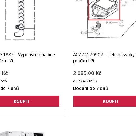
188S - Vypouštěcí hadice
ACZ74170907 - Tělo násypky
čku LG
pračku LG
 Kč
2 085,00 Kč
188S
ACZ74170907
 do 7 dnů
Dodání do 7 dnů