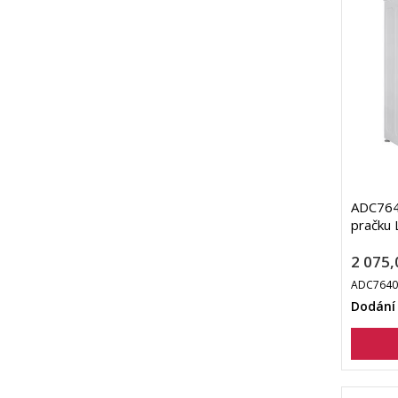
ADC764
pračku 
2 075,
ADC7640
Dodání