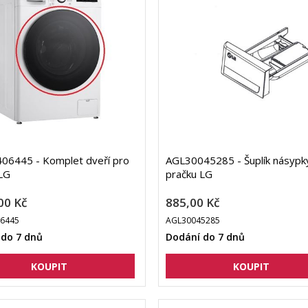
06445 - Komplet dveří pro
AGL30045285 - Šuplík násypk
LG
pračku LG
00 Kč
885,00 Kč
6445
AGL30045285
 do 7 dnů
Dodání do 7 dnů