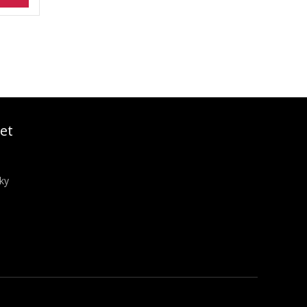
et
ky