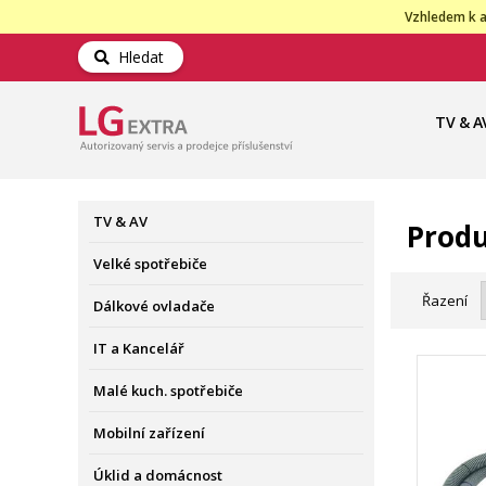
Vzhledem k a
Hledat
TV & A
TV & AV
Produ
Velké spotřebiče
Řazení
Dálkové ovladače
IT a Kancelář
Malé kuch. spotřebiče
Mobilní zařízení
Úklid a domácnost