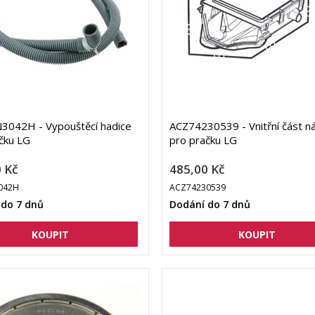
3042H - Vypouštěcí hadice
ACZ74230539 - Vnitřní část n
čku LG
pro pračku LG
 Kč
485,00 Kč
042H
ACZ74230539
 do 7 dnů
Dodání do 7 dnů