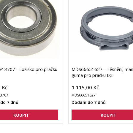
13707 - Ložisko pro pračku
MDS66651627 - Těsnění, man
guma pro pračku LG
 Kč
1 115,00 Kč
3707
MDS66651627
 do 7 dnů
Dodání do 7 dnů