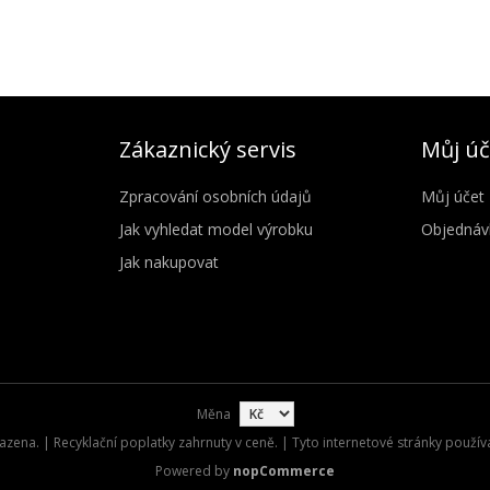
Zákaznický servis
Můj úč
Zpracování osobních údajů
Můj účet
Jak vyhledat model výrobku
Objednáv
Jak nakupovat
Měna
zena. | Recyklační poplatky zahrnuty v ceně. | Tyto internetové stránky použív
Powered by
nopCommerce