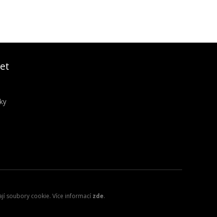
et
ky
ají soubory cookie. Více informací
zde
.