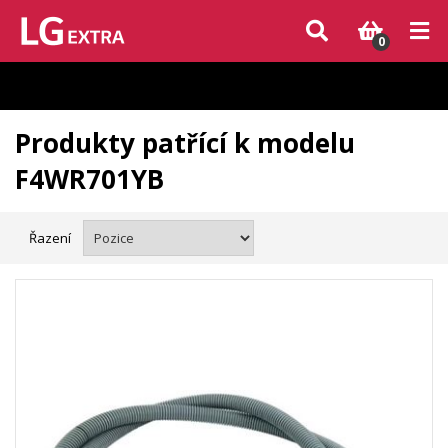
Vzhledem k aktuální situaci se může dodání dílů, které nejsou skladem,
zpozdit. Děkujeme za pochopení.
0
Produkty patřící k modelu
F4WR701YB
Řazení