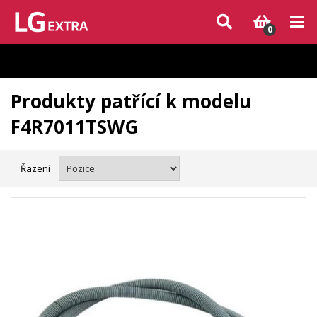
Vzhledem k aktuální situaci se může dodání dílů, které nejsou skladem,
zpozdit. Děkujeme za pochopení.
0
Produkty patřící k modelu
F4R7011TSWG
Řazení