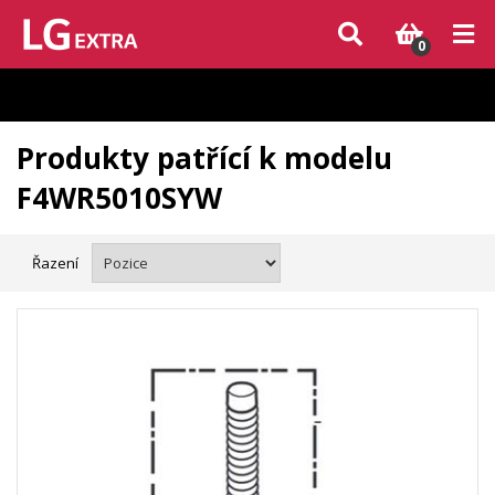
Vzhledem k aktuální situaci se může dodání dílů, které nejsou skladem,
zpozdit. Děkujeme za pochopení.
0
Produkty patřící k modelu
F4WR5010SYW
Řazení