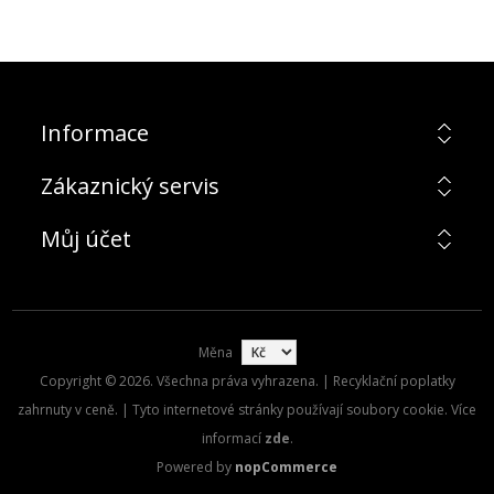
Informace
Zákaznický servis
Můj účet
Měna
Copyright © 2026. Všechna práva vyhrazena. | Recyklační poplatky
zahrnuty v ceně. | Tyto internetové stránky používají soubory cookie. Více
informací
zde
.
Powered by
nopCommerce