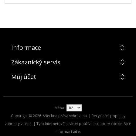
Informace
Zákaznický servis
Můj účet
Měna
Copyright © 2026. Všechna práva vyhrazena. | Recyklační poplatky
zahrnuty v ceně. | Tyto internetové stránky používají soubory cookie. Více
informací
zde
.