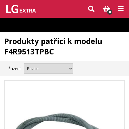
Vzhledem k aktuální situaci se může dodání dílů, které nejsou skladem,
zpozdit. Děkujeme za pochopení.
0
Produkty patřící k modelu
F4R9513TPBC
Řazení