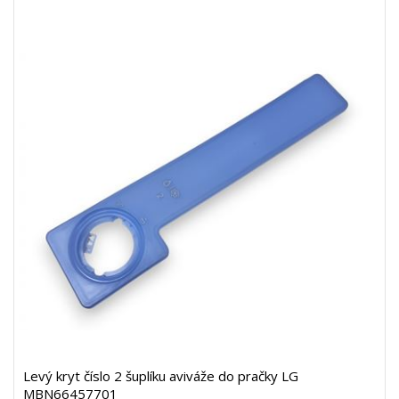
Levý kryt číslo 2 šuplíku aviváže do pračky LG
MBN66457701