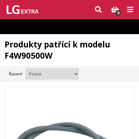
Vzhledem k aktuální situaci se může dodání dílů, které nejsou skladem,
zpozdit. Děkujeme za pochopení.
0
Produkty patřící k modelu
F4W90500W
Řazení