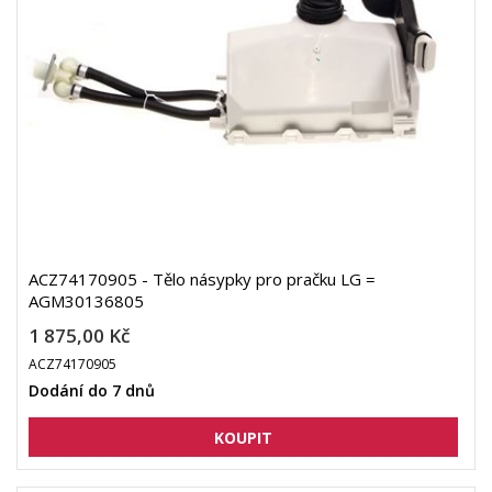
ACZ74170905 - Tělo násypky pro pračku LG =
AGM30136805
1 875,00 Kč
ACZ74170905
Dodání do 7 dnů