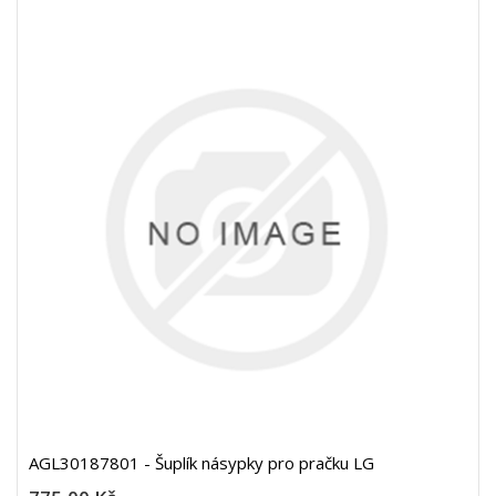
AGL30187801 - Šuplík násypky pro pračku LG