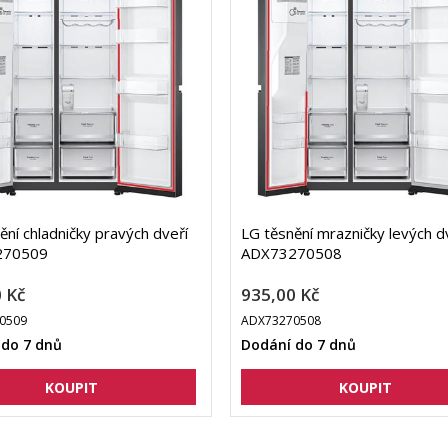
ění chladničky pravých dveří
LG těsnění mrazničky levých d
270509
ADX73270508
 Kč
935,00 Kč
0509
ADX73270508
 do 7 dnů
Dodání do 7 dnů