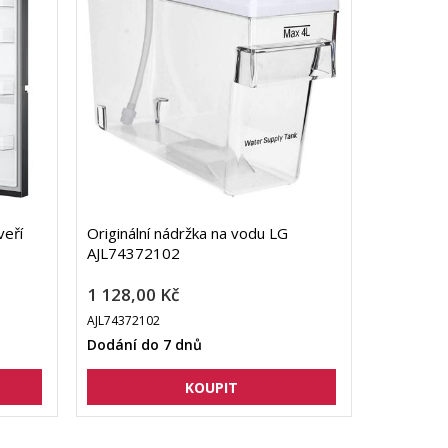
veří
Originální nádržka na vodu LG
AJL74372102
1 128,00 Kč
AJL74372102
Dodání do 7 dnů