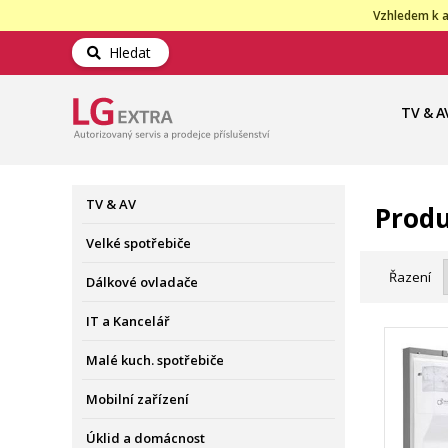
Vzhledem k a
Hledat
TV & A
TV & AV
Produ
Velké spotřebiče
Řazení
Dálkové ovladače
IT a Kancelář
Malé kuch. spotřebiče
Mobilní zařízení
Úklid a domácnost