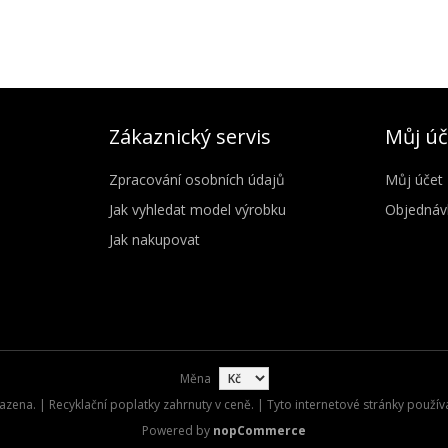
Zákaznický servis
Můj úč
Zpracování osobních údajů
Můj účet
Jak vyhledat model výrobku
Objednáv
Jak nakupovat
Měna
zena. | Recyklační poplatky zahrnuty v ceně. | Tyto internetové stránky použív
Powered by
nopCommerce