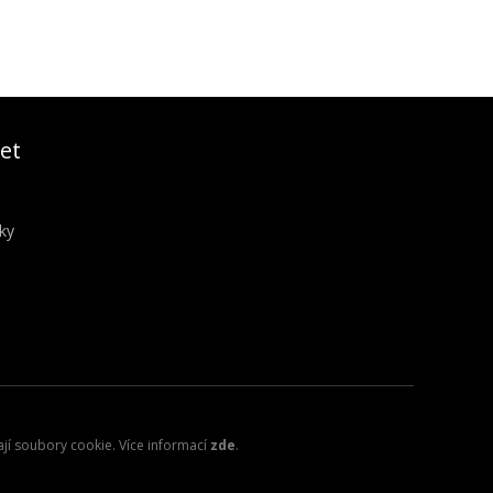
et
ky
ají soubory cookie. Více informací
zde
.