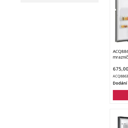
ACQ886
mraznič
675,00
ACQ8863
Dodání