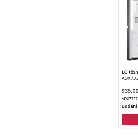
LG těsn
ADX73
935,00
ADX7327
Dodání