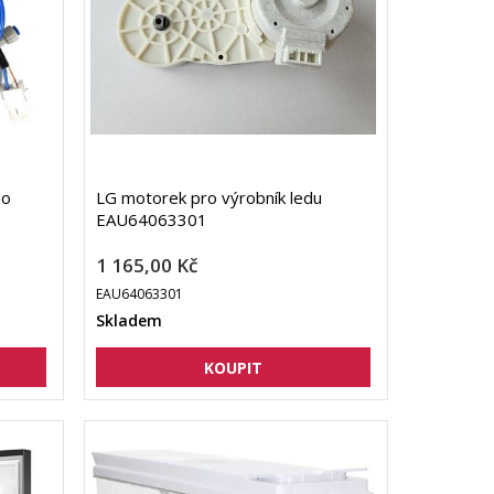
do
LG motorek pro výrobník ledu
EAU64063301
1 165,00 Kč
EAU64063301
Skladem