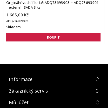
Originální vodní filtr LG ADQ73693903 = ADQ73693901
- externí - SADA 3 ks
1 665,00 Kč
ADQ73693903x3
Skladem
Informace
Zákaznický servis
Můj účet