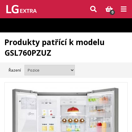
Vzhledem k aktuální situaci se může dodání dílů, které nejsou skladem,
zpozdit. Děkujeme za pochopení.
0
Produkty patřící k modelu
GSL760PZUZ
Řazení