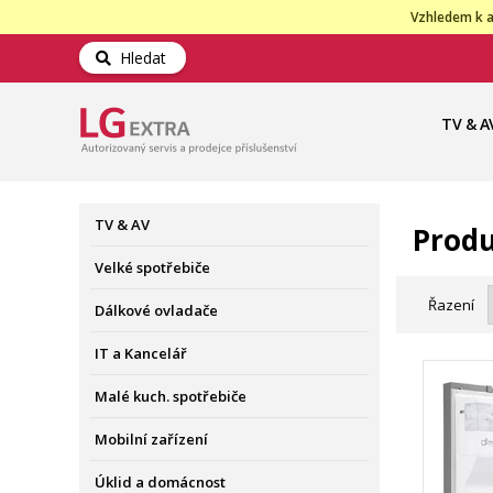
Vzhledem k a
Hledat
TV & A
TV & AV
Produ
Velké spotřebiče
Řazení
Dálkové ovladače
IT a Kancelář
Malé kuch. spotřebiče
Mobilní zařízení
Úklid a domácnost