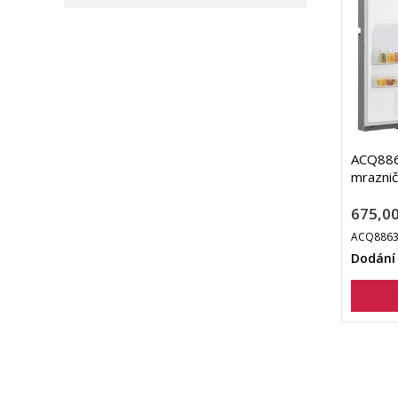
ACQ886
mraznič
675,00
ACQ8863
Dodání