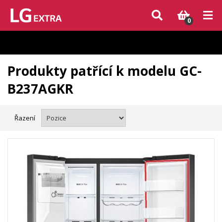
Vzhledem k aktuální situaci se může dodání dílů, které nejsou skladem,
zpozdit. Děkujeme za pochopení.
0
Produkty patřící k modelu GC-
B237AGKR
Řazení