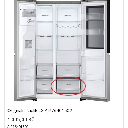
Originální šuplík LG AJP76401502
1 005,00 Kč
AJP76401502