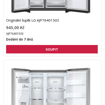
Originální šuplík LG AJP76401503
945,00 Kč
AJP76401503
Dodání do 7 dnů