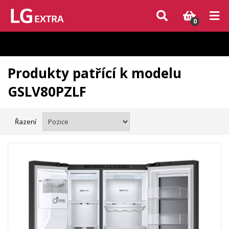
Vzhledem k aktuální situaci se může dodání dílů, které nejsou skladem,
zpozdit. Děkujeme za pochopení.
0
Produkty patřící k modelu
GSLV80PZLF
Řazení