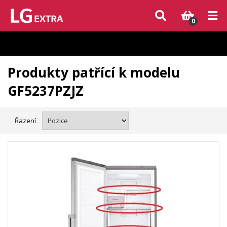
Vzhledem k aktuální situaci se může dodání dílů, které nejsou skladem,
zpozdit. Děkujeme za pochopení.
0
Produkty patřící k modelu
GF5237PZJZ
Řazení