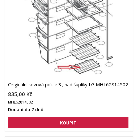
Originální kovová police 3., nad šuplíky LG MHL62814502
835,00 Kč
MHL62814502
Dodání do 7 dnů