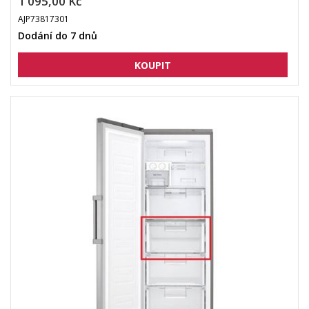
1 095,00 Kč
AJP73817301
Dodání do 7 dnů