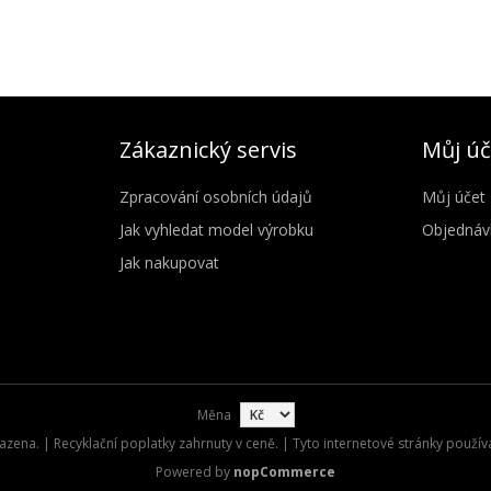
Zákaznický servis
Můj úč
Zpracování osobních údajů
Můj účet
Jak vyhledat model výrobku
Objednáv
Jak nakupovat
Měna
zena. | Recyklační poplatky zahrnuty v ceně. | Tyto internetové stránky použív
Powered by
nopCommerce