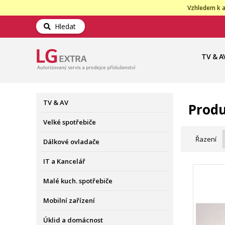
Vzhledem k a
Hledat
TV & A
TV & AV
Produ
Velké spotřebiče
Řazení
Dálkové ovladače
IT a Kancelář
Malé kuch. spotřebiče
Mobilní zařízení
Úklid a domácnost