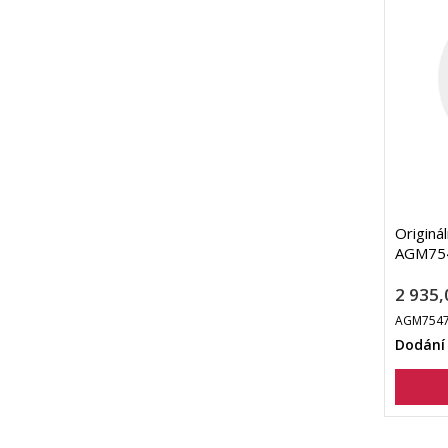
Originál
AGM754
2 935,
AGM7547
Dodání