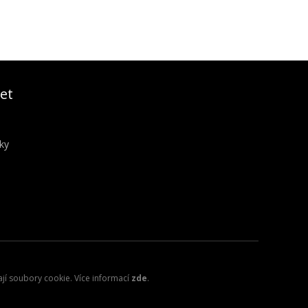
et
ky
ají soubory cookie. Více informací
zde
.