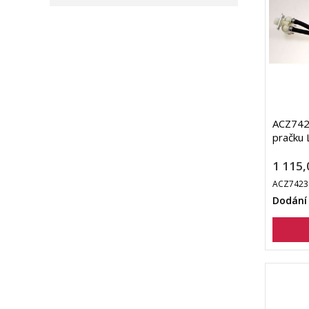
ACZ742
pračku 
1 115,
ACZ7423
Dodání