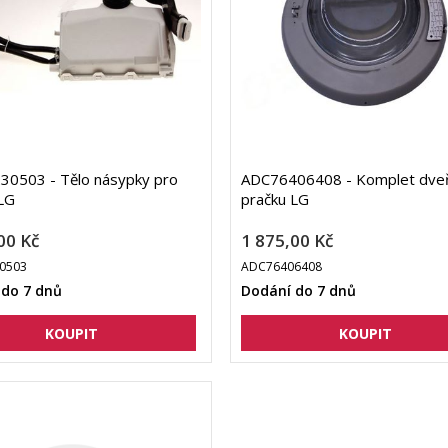
30503 - Tělo násypky pro
ADC76406408 - Komplet dveř
LG
pračku LG
00 Kč
1 875,00 Kč
0503
ADC76406408
 do 7 dnů
Dodání do 7 dnů