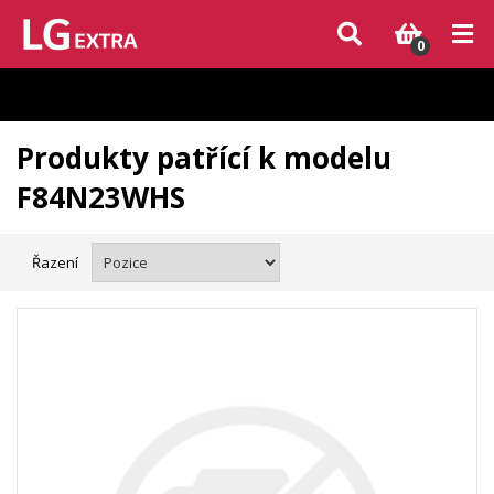
Vzhledem k aktuální situaci se může dodání dílů, které nejsou skladem,
zpozdit. Děkujeme za pochopení.
0
Produkty patřící k modelu
F84N23WHS
Řazení