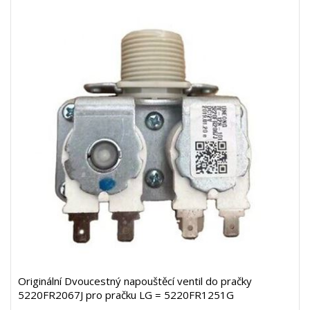
Originální Dvoucestný napouštěcí ventil do pračky
5220FR2067J pro pračku LG = 5220FR1251G