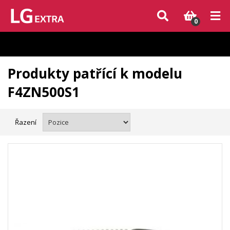
Vzhledem k aktuální situaci se může dodání dílů, které nejsou skladem,
zpozdit. Děkujeme za pochopení.
0
Produkty patřící k modelu
F4ZN500S1
Řazení