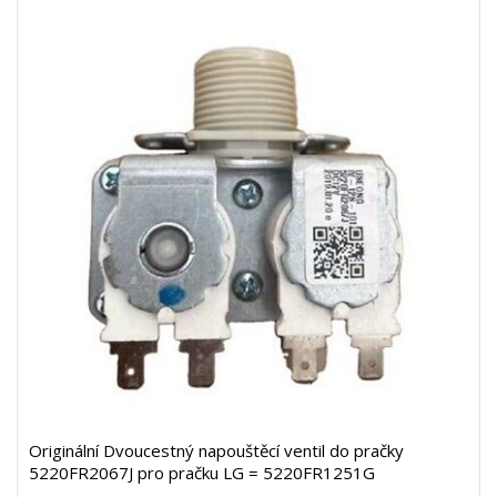
Originální Dvoucestný napouštěcí ventil do pračky
5220FR2067J pro pračku LG = 5220FR1251G