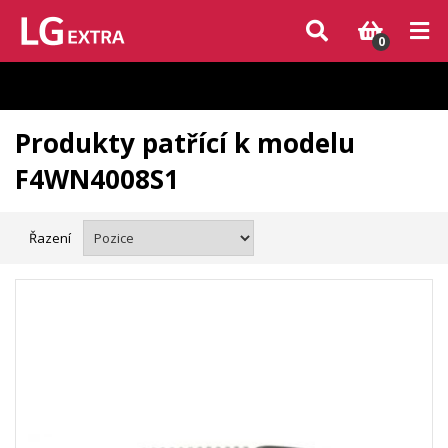
Vzhledem k aktuální situaci se může dodání dílů, které nejsou skladem,
zpozdit. Děkujeme za pochopení.
0
Produkty patřící k modelu
F4WN4008S1
Řazení