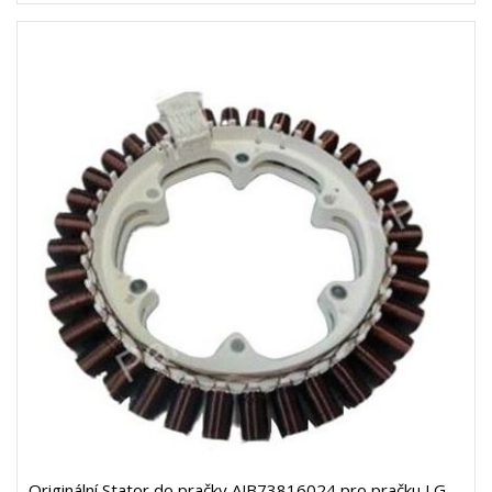
Originální Stator do pračky AJB73816024 pro pračku LG