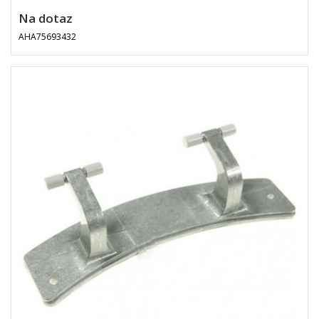
Na dotaz
AHA75693432