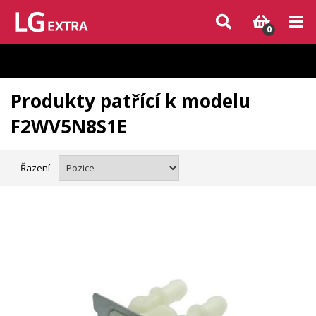
Vzhledem k aktuální situaci se může dodání dílů, které nejsou skladem,
zpozdit. Děkujeme za pochopení.
0
Produkty patřící k modelu
F2WV5N8S1E
Řazení