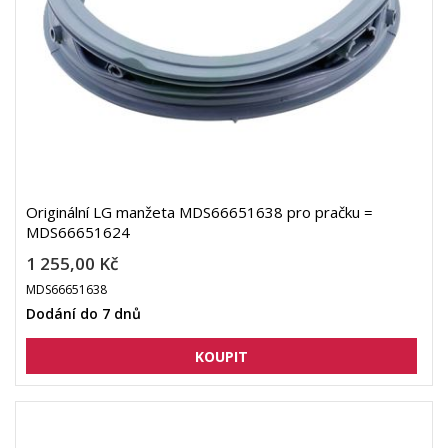
Originální LG manžeta MDS66651638 pro pračku =
MDS66651624
1 255,00 Kč
MDS66651638
Dodání do 7 dnů