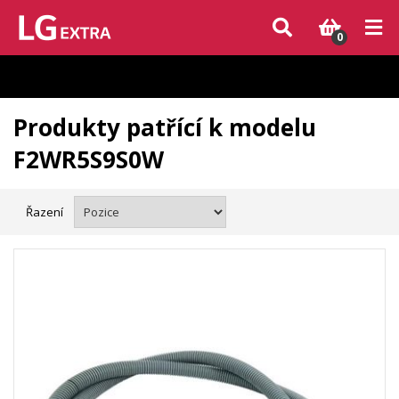
Vzhledem k aktuální situaci se může dodání dílů, které nejsou skladem,
zpozdit. Děkujeme za pochopení.
0
Produkty patřící k modelu
F2WR5S9S0W
Řazení