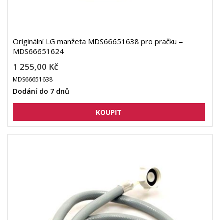
Originální LG manžeta MDS66651638 pro pračku =
MDS66651624
1 255,00 Kč
MDS66651638
Dodání do 7 dnů