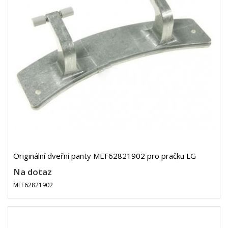
Originální dveřní panty MEF62821902 pro pračku LG
Na dotaz
MEF62821902