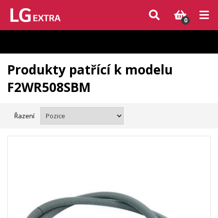
Vzhledem k aktuální situaci se může dodání dílů, které nejsou skladem,
zpozdit. Děkujeme za pochopení.
0
Produkty patřící k modelu
F2WR508SBM
Řazení