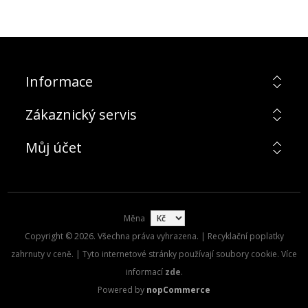
Informace
Zákaznický servis
Můj účet
Měna
Copyright © 2026. Všechna práva vyhrazena. | Recyklační poplatky
zahrnuty v ceně. | Tyto internetové stránky používají soubory cookie. Více
informací
zde
.
Powered by
nopCommerce