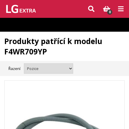
Vzhledem k aktuální situaci se může dodání dílů, které nejsou skladem,
zpozdit. Děkujeme za pochopení.
0
Produkty patřící k modelu
F4WR709YP
Řazení