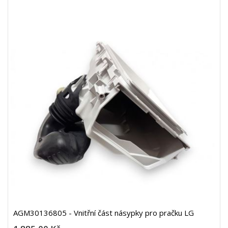
AGM30136805 - Vnitřní část násypky pro pračku LG