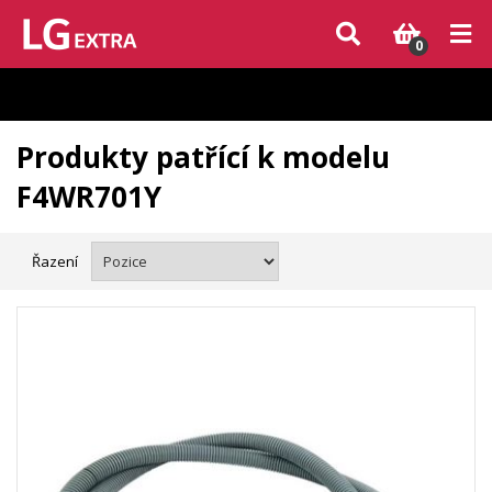
Vzhledem k aktuální situaci se může dodání dílů, které nejsou skladem,
zpozdit. Děkujeme za pochopení.
0
Produkty patřící k modelu
F4WR701Y
Řazení