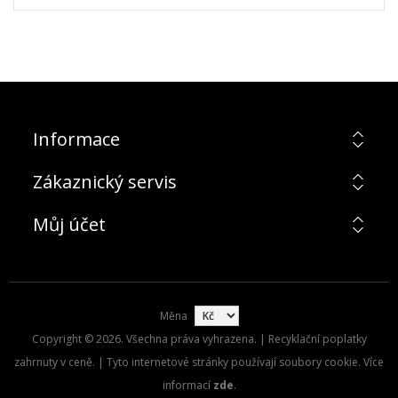
Informace
Zákaznický servis
Můj účet
Měna
Copyright © 2026. Všechna práva vyhrazena. | Recyklační poplatky
zahrnuty v ceně. | Tyto internetové stránky používají soubory cookie. Více
informací
zde
.