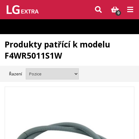
Vzhledem k aktuální situaci se může dodání dílů, které nejsou skladem,
zpozdit. Děkujeme za pochopení.
0
Produkty patřící k modelu
F4WR5011S1W
Řazení