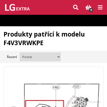
Vzhledem k aktuální situaci se může dodání dílů, které nejsou skladem,
zpozdit. Děkujeme za pochopení.
0
Produkty patřící k modelu
F4V3VRWKPE
Řazení