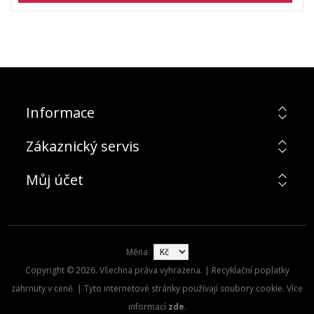
Informace
Zákaznický servis
Můj účet
Měna
Copyright © 2026. Všechna práva vyhrazena. | Recyklační poplatky
zahrnuty v ceně. | Tyto internetové stránky používají soubory cookie. Více
informací
zde
.