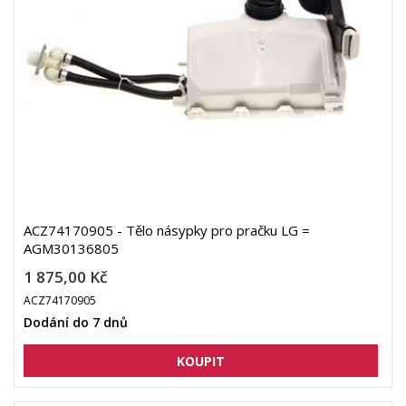
ACZ74170905 - Tělo násypky pro pračku LG =
AGM30136805
1 875,00 Kč
ACZ74170905
Dodání do 7 dnů