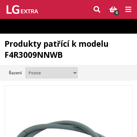
Vzhledem k aktuální situaci se může dodání dílů, které nejsou skladem,
zpozdit. Děkujeme za pochopení.
0
Produkty patřící k modelu
F4R3009NNWB
Řazení