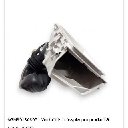
AGM30136805 - Vnitřní část násypky pro pračku LG