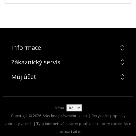
Informace
Zákaznický servis
Můj účet
Měna
Copyright © 2026. Všechna práva vyhrazena. | Recyklační poplatky
zahrnuty v ceně. | Tyto internetové stránky používají soubory cookie. Více
informací
zde
.