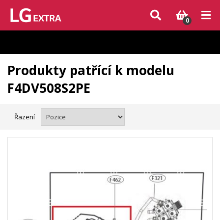
Vzhledem k aktuální situaci se může dodání dílů, které nejsou skladem,
zpozdit. Děkujeme za pochopení.
0
Produkty patřící k modelu
F4DV508S2PE
Řazení