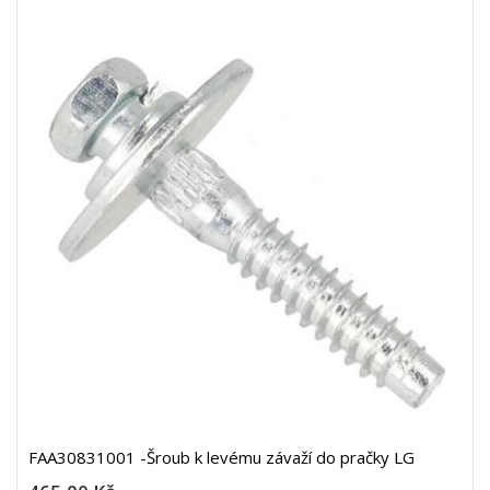
FAA30831001 -Šroub k levému závaží do pračky LG