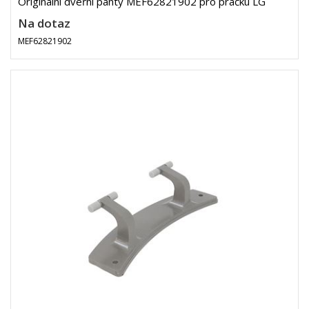
Originální dveřní panty MEF62821902 pro pračku LG
Na dotaz
MEF62821902