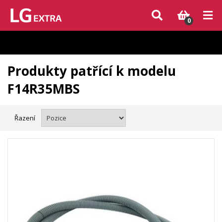
Vzhledem k aktuální situaci se může dodání dílů, které nejsou skladem,
zpozdit. Děkujeme za pochopení.
0
Produkty patřící k modelu
F14R35MBS
Řazení