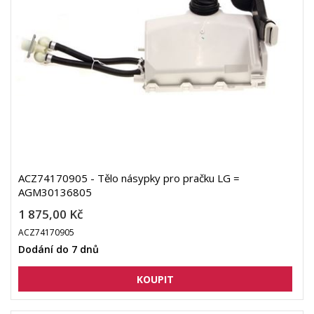
ACZ74170905 - Tělo násypky pro pračku LG =
AGM30136805
1 875,00 Kč
ACZ74170905
Dodání do 7 dnů