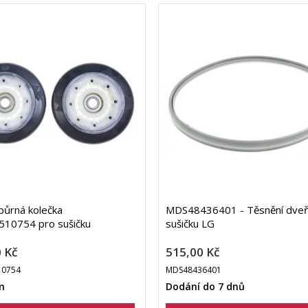
ůrná kolečka
MDS48436401 - Těsnění dveř
10754 pro sušičku
sušičku LG
 Kč
515,00 Kč
0754
MDS48436401
m
Dodání do 7 dnů