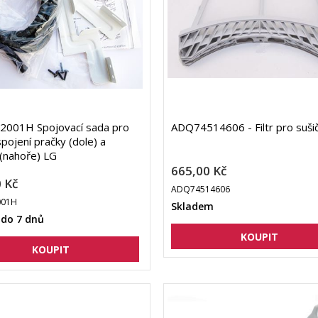
2001H Spojovací sada pro
ADQ74514606 - Filtr pro suši
pojení pračky (dole) a
 (nahoře) LG
665,00 Kč
 Kč
ADQ74514606
001H
Skladem
 do 7 dnů