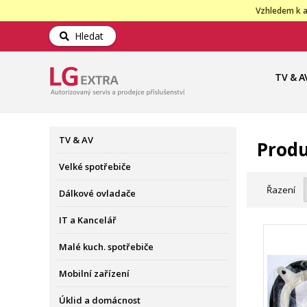
Vzhledem k a
Hledat
TV & A
TV & AV
Produ
Velké spotřebiče
Řazení
Dálkové ovladače
IT a Kancelář
Malé kuch. spotřebiče
Mobilní zařízení
Úklid a domácnost