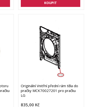
motoru
Originální Vnitřní přední rám těla do
pračku
pračky MCK70027201 pro pračku
LG
835,00 Kč