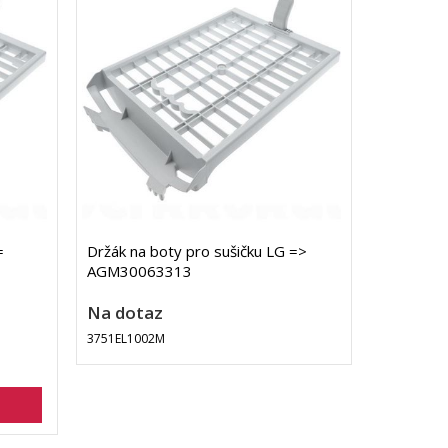
=
Držák na boty pro sušičku LG =>
AGM30063313
Na dotaz
3751EL1002M