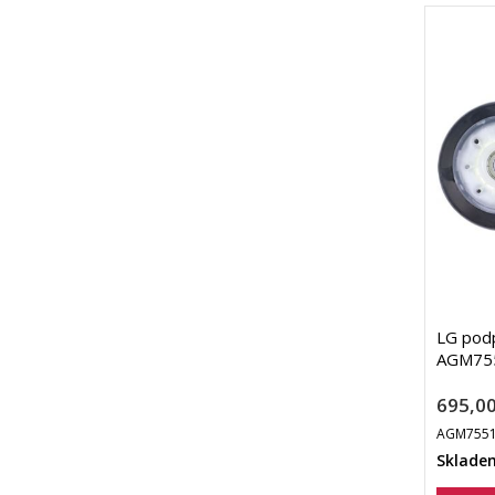
LG podp
AGM755
695,00
AGM7551
Sklade