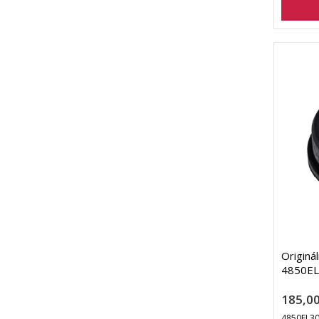
Originá
4850EL
185,00
4850EL3