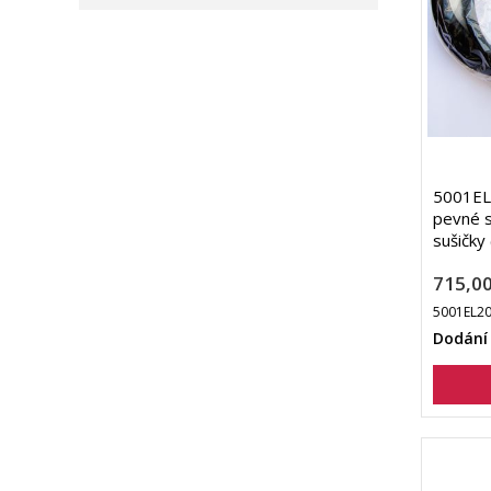
5001EL
pevné s
sušičky
715,00
5001EL2
Dodání