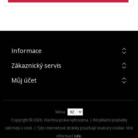
Informace
Zákaznický servis
Můj účet
Měna
Copyright © 2026. Všechna práva vyhrazena. | Recyklační poplatky
zahrnuty v ceně. | Tyto internetové stránky používají soubory cookie. Více
informací
zde
.