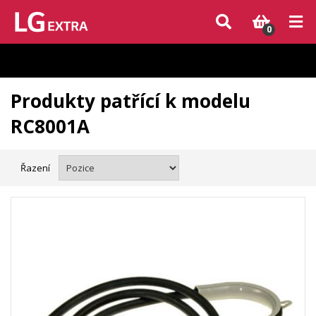
Vzhledem k aktuální situaci se může dodání dílů, které nejsou skladem,
zpozdit. Děkujeme za pochopení.
0
Produkty patřící k modelu
RC8001A
Řazení