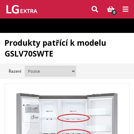
Vzhledem k aktuální situaci se může dodání dílů, které nejsou skladem,
zpozdit. Děkujeme za pochopení.
0
Produkty patřící k modelu
GSLV70SWTE
Řazení