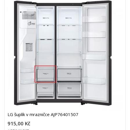
LG šuplík v mrazničce AJP76401507
915,00 Kč