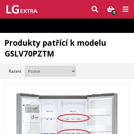
Vzhledem k aktuální situaci se může dodání dílů, které nejsou skladem,
zpozdit. Děkujeme za pochopení.
0
Produkty patřící k modelu
GSLV70PZTM
Řazení