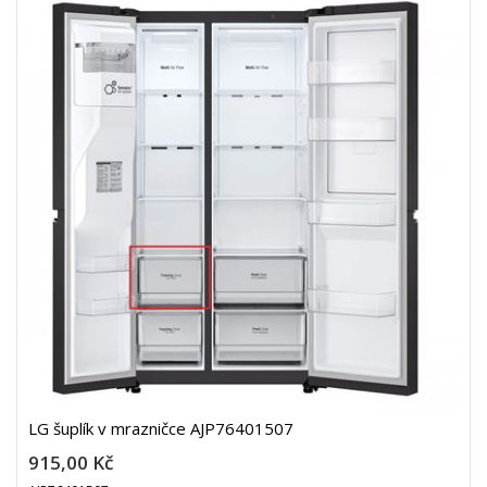
LG šuplík v mrazničce AJP76401507
915,00 Kč