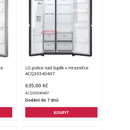
ce
LG police nad šuplík v mrazničce
ACQ30340407
635,00 Kč
ACQ30340407
Dodání do 7 dnů