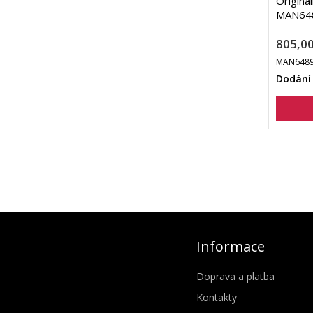
Originá
MAN64
805,00
MAN6489
Dodání
Informace
Doprava a platba
Kontakty