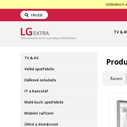
Vzhledem k a
Hledat
TV & A
TV & AV
Produ
Velké spotřebiče
Řazení
Dálkové ovladače
IT a Kancelář
Malé kuch. spotřebiče
Mobilní zařízení
Úklid a domácnost