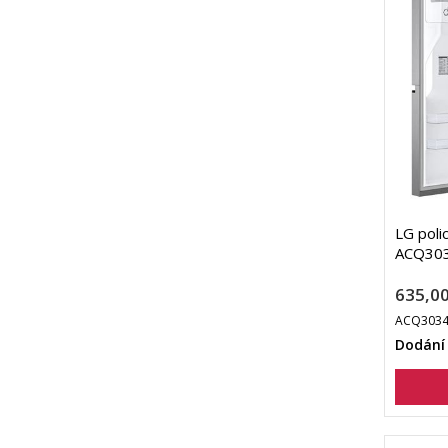
LG polic
ACQ30
635,00
ACQ3034
Dodání