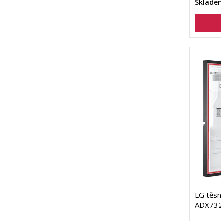
Sklade
LG těsn
ADX73