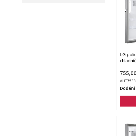
LG pol
chladni
755,00
AHT7533
Dodání