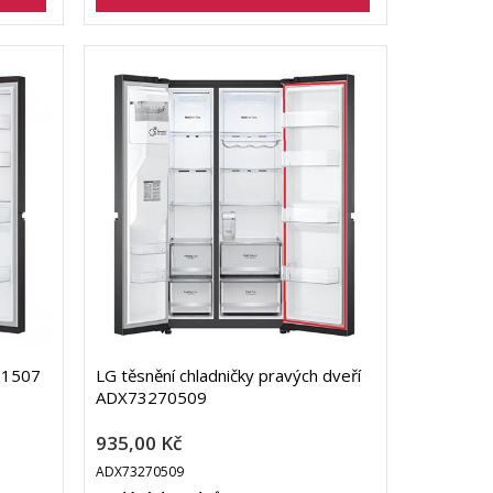
01507
LG těsnění chladničky pravých dveří
ADX73270509
935,00 Kč
ADX73270509