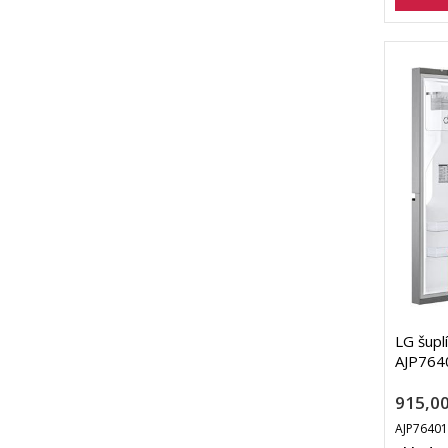
LG šupl
AJP764
915,00
AJP7640