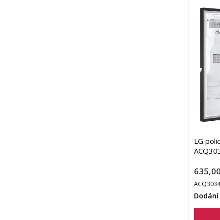
LG poli
ACQ30
635,00
ACQ3034
Dodání