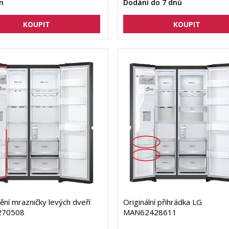
m
Dodání do 7 dnů
ění mrazničky levých dveří
Originální přihrádka LG
270508
MAN62428611