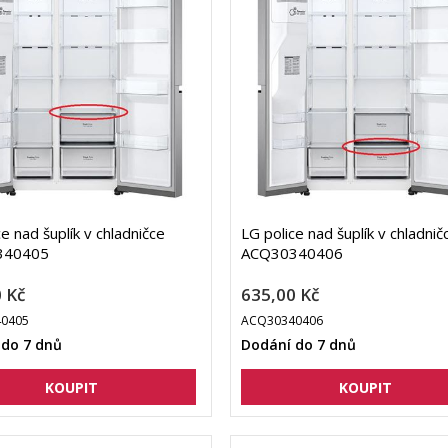
e nad šuplík v chladničce
LG police nad šuplík v chladnič
340405
ACQ30340406
 Kč
635,00 Kč
0405
ACQ30340406
 do 7 dnů
Dodání do 7 dnů