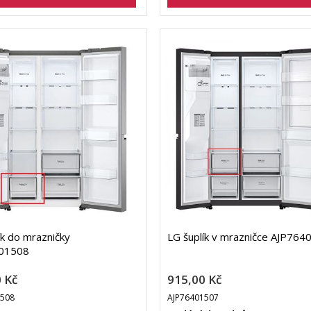
ík do mrazničky
LG šuplík v mrazničce AJP764
01508
 Kč
915,00 Kč
1508
AJP76401507