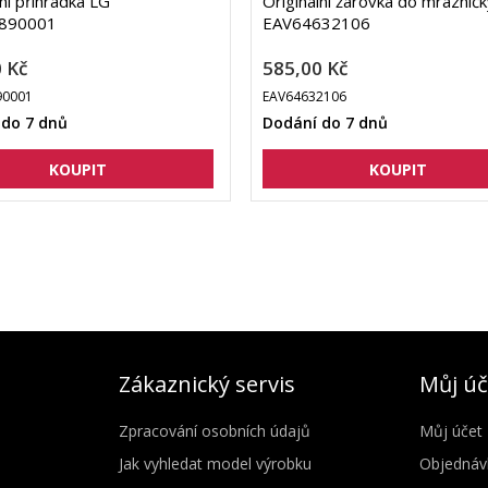
lní přihrádka LG
Originální žárovka do mraznič
890001
EAV64632106
 Kč
585,00 Kč
0001
EAV64632106
 do 7 dnů
Dodání do 7 dnů
Zákaznický servis
Můj úč
Zpracování osobních údajů
Můj účet
Jak vyhledat model výrobku
Objednáv