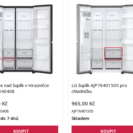
ce nad šuplík v mrazničce
LG šuplík AJP76401505 pro
340408
chladničku
 Kč
965,00 Kč
0408
AJP76401505
 do 7 dnů
Skladem